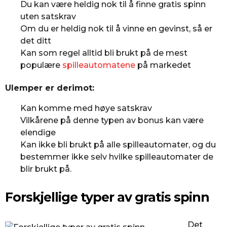
Du kan være heldig nok til å finne gratis spinn
uten satskrav
Om du er heldig nok til å vinne en gevinst, så er
det ditt
Kan som regel alltid bli brukt på de mest
populære
spilleautomatene
på markedet
Ulemper er derimot:
Kan komme med høye satskrav
Vilkårene på denne typen av bonus kan være
elendige
Kan ikke bli brukt på alle spilleautomater, og du
bestemmer ikke selv hvilke spilleautomater de
blir brukt på.
forskjellige typer av gratis spinn
Det