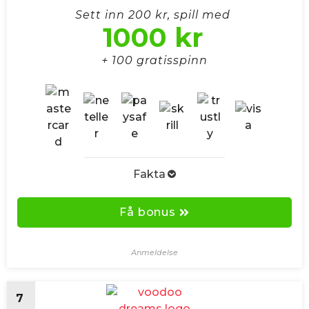
Sett inn 200 kr, spill med
1000 kr
+ 100 gratisspinn
Fakta
Få bonus
Anmeldelse