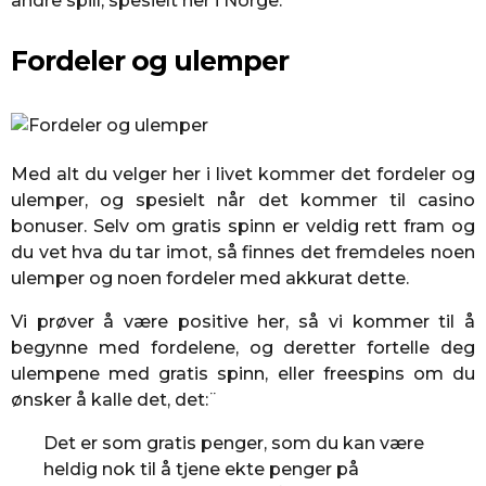
andre spill, spesielt her i Norge.
fordeler og ulemper
Med alt du velger her i livet kommer det fordeler og
ulemper, og spesielt når det kommer til casino
bonuser. Selv om gratis spinn er veldig rett fram og
du vet hva du tar imot, så finnes det fremdeles noen
ulemper og noen fordeler med akkurat dette.
Vi prøver å være positive her, så vi kommer til å
begynne med fordelene, og deretter fortelle deg
ulempene med gratis spinn, eller freespins om du
ønsker å kalle det, det:¨
Det er som gratis penger, som du kan være
heldig nok til å tjene ekte penger på