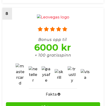
Bonus opp til
6000 kr
+ 100 gratisspinn
Fakta