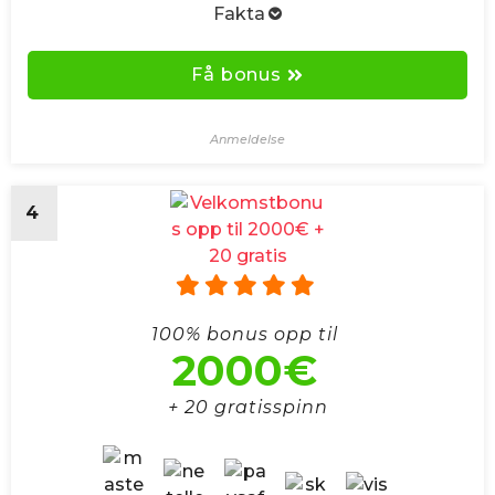
Fakta
Få bonus
Anmeldelse
100% bonus opp til
2000€
+ 20 gratisspinn