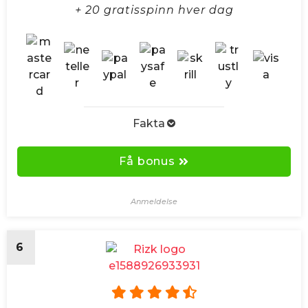
+ 20 gratisspinn hver dag
Fakta
Få bonus
Anmeldelse