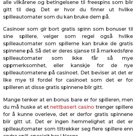
alle vilkårene og betingelsene til freespins som blir
gitt til deg. Det er hvor du finner ut hvilke
spilleautomater som du kan bruke dem på.
Casinoer som gir bort gratis spinn som bonuser til
sine spillere, velger som regel også hvilke
spilleautomater som spillerne kan bruke de gratis
spinnene på. Så det er deres sjanse til å markedsføre
spilleautomater som ikke får så mye
oppmerksomhet, eller kanskje for de nye
spilleautomatene på casinoet. Det beviser at det er
like mye til fordel for casinoet som det er for
spilleren at disse gratis spinnene blir gitt.
Mange tenker at en bonus bare er for spilleren, men
du må huske at et
nettbasert casino
trenger spillere
for å kunne overleve, det er derfor gratis spinnene
blir gitt ut. Det er ingen hemmelighet at det er
spilleautomater som tiltrekker seg flere spillere enn