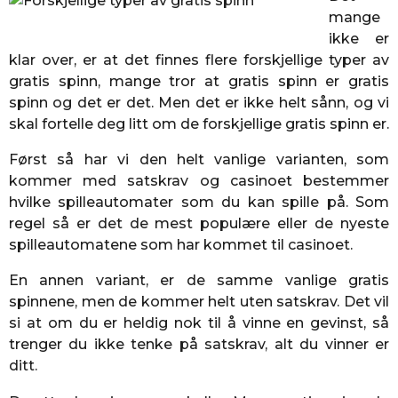
mange
ikke er
klar over, er at det finnes flere forskjellige typer av
gratis spinn, mange tror at gratis spinn er gratis
spinn og det er det. Men det er ikke helt sånn, og vi
skal fortelle deg litt om de forskjellige gratis spinn er.
Først så har vi den helt vanlige varianten, som
kommer med satskrav og casinoet bestemmer
hvilke spilleautomater som du kan spille på. Som
regel så er det de mest populære eller de nyeste
spilleautomatene som har kommet til casinoet.
En annen variant, er de samme vanlige gratis
spinnene, men de kommer helt uten satskrav. Det vil
si at om du er heldig nok til å vinne en gevinst, så
trenger du ikke tenke på satskrav, alt du vinner er
ditt.