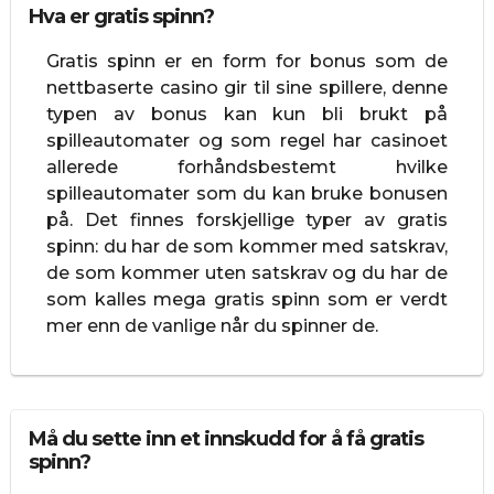
Hva er gratis spinn?
Gratis spinn er en form for bonus som de
nettbaserte casino gir til sine spillere, denne
typen av bonus kan kun bli brukt på
spilleautomater og som regel har casinoet
allerede forhåndsbestemt hvilke
spilleautomater som du kan bruke bonusen
på. Det finnes forskjellige typer av gratis
spinn: du har de som kommer med satskrav,
de som kommer uten satskrav og du har de
som kalles mega gratis spinn som er verdt
mer enn de vanlige når du spinner de.
Må du sette inn et innskudd for å få gratis
spinn?