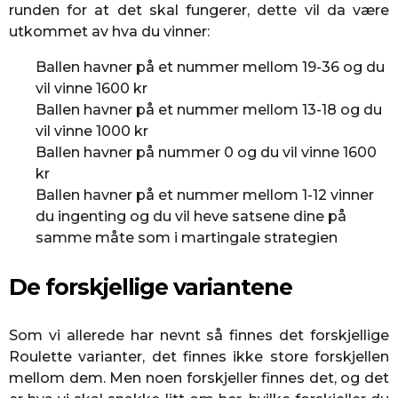
runden for at det skal fungerer, dette vil da være
utkommet av hva du vinner:
Ballen havner på et nummer mellom 19-36 og du
vil vinne 1600 kr
Ballen havner på et nummer mellom 13-18 og du
vil vinne 1000 kr
Ballen havner på nummer 0 og du vil vinne 1600
kr
Ballen havner på et nummer mellom 1-12 vinner
du ingenting og du vil heve satsene dine på
samme måte som i martingale strategien
de forskjellige variantene
Som vi allerede har nevnt så finnes det forskjellige
Roulette varianter, det finnes ikke store forskjellen
mellom dem. Men noen forskjeller finnes det, og det