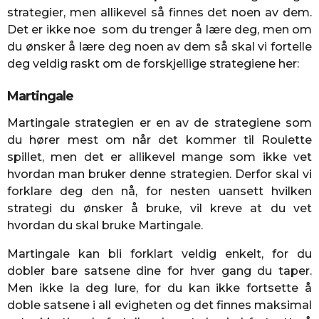
strategier, men allikevel så finnes det noen av dem.
Det er ikke noe som du trenger å lære deg, men om
du ønsker å lære deg noen av dem så skal vi fortelle
deg veldig raskt om de forskjellige strategiene her:
Martingale
Martingale strategien er en av de strategiene som
du hører mest om når det kommer til Roulette
spillet, men det er allikevel mange som ikke vet
hvordan man bruker denne strategien. Derfor skal vi
forklare deg den nå, for nesten uansett hvilken
strategi du ønsker å bruke, vil kreve at du vet
hvordan du skal bruke Martingale.
Martingale kan bli forklart veldig enkelt, for du
dobler bare satsene dine for hver gang du taper.
Men ikke la deg lure, for du kan ikke fortsette å
doble satsene i all evigheten og det finnes maksimal