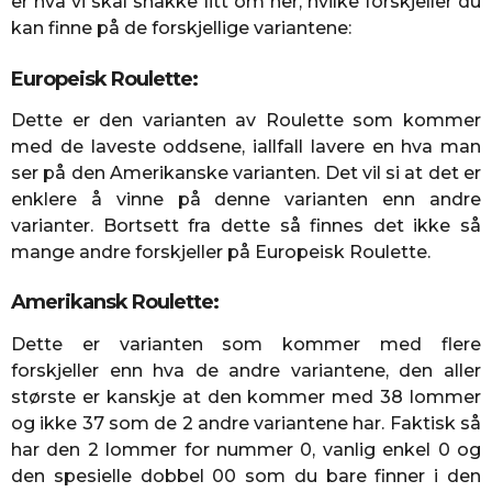
er hva vi skal snakke litt om her, hvilke forskjeller du
kan finne på de forskjellige variantene:
Europeisk Roulette:
Dette er den varianten av Roulette som kommer
med de laveste oddsene, iallfall lavere en hva man
ser på den Amerikanske varianten. Det vil si at det er
enklere å vinne på denne varianten enn andre
varianter. Bortsett fra dette så finnes det ikke så
mange andre forskjeller på Europeisk Roulette.
Amerikansk Roulette:
Dette er varianten som kommer med flere
forskjeller enn hva de andre variantene, den aller
største er kanskje at den kommer med 38 lommer
og ikke 37 som de 2 andre variantene har. Faktisk så
har den 2 lommer for nummer 0, vanlig enkel 0 og
den spesielle dobbel 00 som du bare finner i den