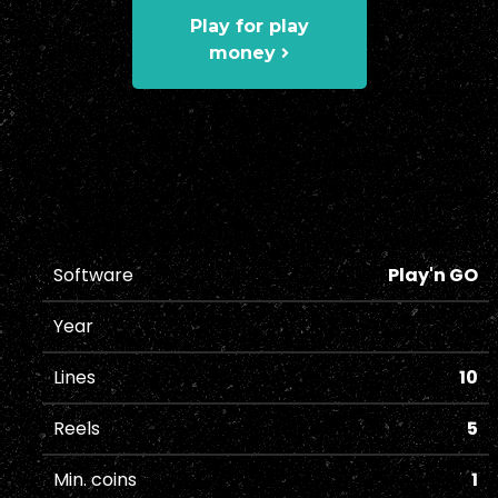
Play for play
money
Software
Play'n GO
Year
Lines
10
Reels
5
Min. coins
1