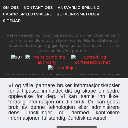
OM OSS
KONTAKT OSS
ANSVARLIG SPILLING
CASINO SPILLUTVIKLERE
BETALINGSMETODER
SITEMAP
Reklameavsløring: Casinospesialist.com inneholder lenker til
online forhandlere på sin hjemmeside. Når folk klikker på
koblede koblinger og gjør kjøp, tjener Casinospesialist en
provisjon fra våre partnere.
Casinospesialist.com er et sammenligningsside for online kasinoer. Informasjonen på
nettstedet er ment for underholdning og utdanning. Tredjeparter kan endre eller
Vi og våre partnere bruker informasjonskapsler
kansellere bonuser / tilbud, og Casinospesialist kan ikke holdes ansvarlig for uriktig
informasjon. Tilbudene gjelder kun personer over 18 år som er bosatt i Norge. Les
for å tilpasse innholdet ditt og skape en bedre
vilkårene for hvert casino før du registrerer deg eller aksepterer en bonus. Spill ansvarlig.
opplevelse for deg. Vi kan samle inn ikke-
fortrolig informasjon om din bruk. Du kan godta
Problem med pengespill? Ring:
800 800 40
bruk av denne teknologien eller administrere
dens innstillinger og dermed kontrollere
informasjonen fullstendig.
Juridisk advarsel
© 2026 Alle rettigheter forbeholdt